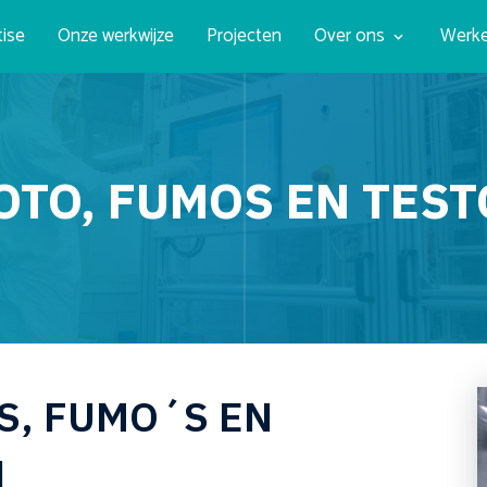
tise
Onze werkwijze
Projecten
Over ons
Werke
OTO, FUMOS EN TES
S, FUMO´S EN
N