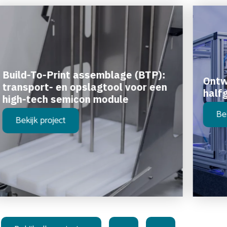
Build-To-Print assemblage (BTP):
Ontw
transport- en opslagtool voor een
half
high-tech semicon module
Be
Bekijk project