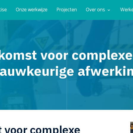
tise
Onze werkwijze
Projecten
Over ons
Werke
tkomst voor complex
auwkeurige afwerki
t voor complexe