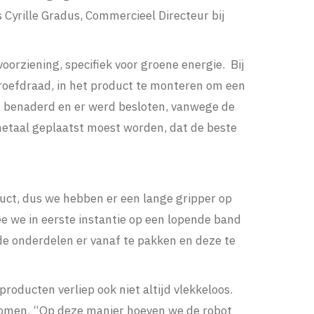
Cyrille Gradus, Commercieel Directeur bij
oorziening, specifiek voor groene energie. Bij
roefdraad, in het product te monteren om een
ct benaderd en er werd besloten, vanwege de
 metaal geplaatst moest worden, dat de beste
duct, dus we hebben er een lange gripper op
e we in eerste instantie op een lopende band
de onderdelen er vanaf te pakken en deze te
oducten verliep ook niet altijd vlekkeloos.
t komen. “Op deze manier hoeven we de robot