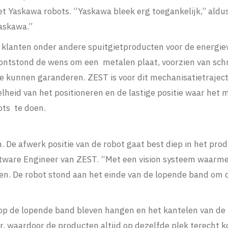
 Yaskawa robots. “Yaskawa bleek erg toegankelijk,” aldus 
askawa.”
r klanten onder andere spuitgietproducten voor de energiev
ontstond de wens om een metalen plaat, voorzien van sch
 te kunnen garanderen. ZEST is voor dit mechanisatietraje
lheid van het positioneren en de lastige positie waar het
ots te doen.
 De afwerk positie van de robot gaat best diep in het pro
ftware Engineer van ZEST. “Met een vision systeem waarme
en. De robot stond aan het einde van de lopende band om 
op de lopende band bleven hangen en het kantelen van de pr
ler, waardoor de producten altijd op dezelfde plek terech