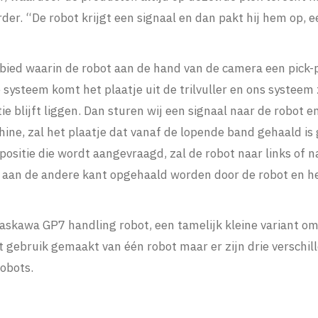
rder. “De robot krijgt een signaal en dan pakt hij hem op, e
bied waarin de robot aan de hand van de camera een pick-
 systeem komt het plaatje uit de trilvuller en ons systeem 
ie blijft liggen. Dan sturen wij een signaal naar de robot 
ine, zal het plaatje dat vanaf de lopende band gehaald is 
ositie die wordt aangevraagd, zal de robot naar links of n
en aan de andere kant opgehaald worden door de robot en h
askawa GP7 handling robot, een tamelijk kleine variant o
gebruik gemaakt van één robot maar er zijn drie verschill
obots.