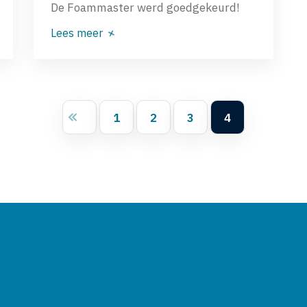
De Foammaster werd goedgekeurd!
Lees meer
1
2
3
4